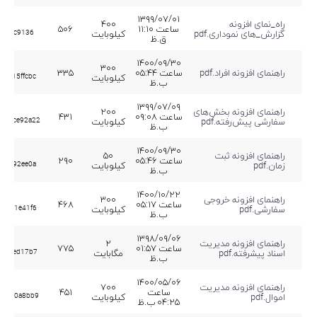
۱۳۹۹/۰۷/۰۱
راه_نمای افزونه
۴۰۰
ساعت ۱۱:۱۰
۵۰۶
گزارش_های نموداری.pdf
کیلوبایت
bb54c9136
ق.ظ
۱۴۰۰/۰۹/۳۰
۳۰۰
راهنمای افزونه افراد.pdf
ساعت ۰۵:۴۴
۳۳۵
کیلوبایت
35f15ffcbc
ب.ظ
۱۳۹۹/۰۷/۰۹
راهنمای افزونه بخش‌های
۲۰۰
ساعت ۰۹:۰۸
۴۳۱
سفارشی پیش‌رفته.pdf
کیلوبایت
d48ce92a22
ب.ظ
۱۴۰۰/۰۹/۳۰
راهنمای افزونه ثبت
۵۰
ساعت ۰۵:۴۶
۲۹۰
زمان.pdf
کیلوبایت
e8a592ee0a
ب.ظ
۱۴۰۰/۱۰/۲۲
راهنمای افزونه خروجی
۳۰۰
ساعت ۰۵:۱۷
۴۶۸
سفارشی.pdf
کیلوبایت
54271e41f6
ب.ظ
۱۳۹۸/۰۹/۰۶
راهنمای افزونه مدیریت
۲
ساعت ۰۱:۵۷
۷۷۵
اسناد پیشرفته.pdf
مگابایت
fcb8ed17b7
ب.ظ
۱۴۰۰/۰۵/۰۶
راهنمای افزونه مدیریت
۷۰۰
ساعت
۴۵۱
اموال.pdf
کیلوبایت
1c2a0a8bb9
۰۴:۲۵ ب.ظ