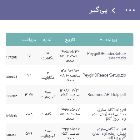
پی‌گیر
پرونده
تاریخ
اندازه
دریافت
۱۴۰۵/۰۱/۲۲
۳
PeygirIOReaderSetup-
ساعت ۰۳:۱۷
۱۷
zkteco.zip
مگابایت
6161c729fc
ب.ظ
۱۴۰۱/۰۶/۰۶
۲
PeygirIOReaderSetup.zip
ساعت ۰۸:۱۰
۲۳۴
مگابایت
413520b825
ب.ظ
۱۳۹۸/۰۷/۲۲
۴۰۰
Redmine API Help.pdf
ساعت ۰۵:۱۱
۴۱۲۵
کیلوبایت
ad9d0063cd
ب.ظ
افزونه آگاه_سازی
۱۳۹۹/۰۵/۰۷
پیش_رفته (راه_نمای
ساعت ۰۵:۱۰
۱ مگابایت
۷۸۸
3d52b4dbab
راه_بری).pdf
ب.ظ
افزونه آگاه_سازی
۱۳۹۹/۰۵/۰۷
۴۰۰
پیش_رفته (راه_نمای
ساعت ۰۵:۱۱
۵۷۹
کیلوبایت
875f23b351
کاربری).pdf
ب.ظ